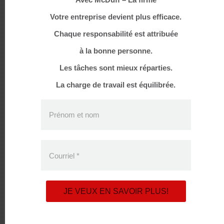
Votre entreprise devient plus efficace.
janvier 2023
Chaque responsabilité est attribuée
novembre 2022
à la bonne personne.
septembre 2022
Les tâches sont mieux réparties.
avril 2022
La charge de travail est équilibrée.
février 2022
Prénom et nom
octobre 2021
septembre 2021
Courriel
*
juillet 2021
juin 2021
JE VEUX EN SAVOIR PLUS!
mai 2021
avril 2021