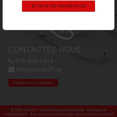
JE VEUX EN SAVOIR PLUS!
CONTACTEZ-NOUS
418-659-1414
info@mcduff.ca
Contactez-nous maintenant
© 2026, McDuff , Efficacité Organisationnelle -
Politique de
confidentialité
-
À propos de la technologie administrative Hubbard