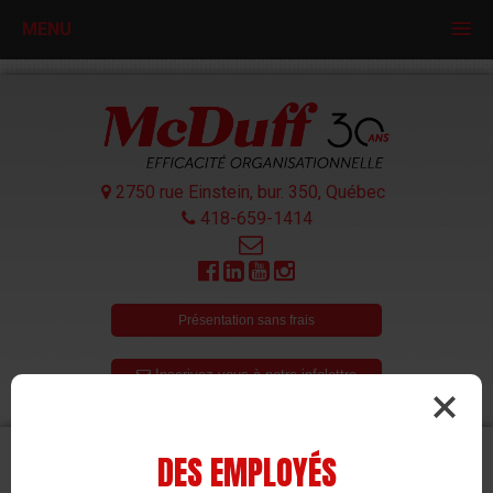
MENU
2750 rue Einstein, bur. 350,
Québec
418-659-1414
Présentation sans frais
Inscrivez-vous à notre infolettre
DES EMPLOYÉS