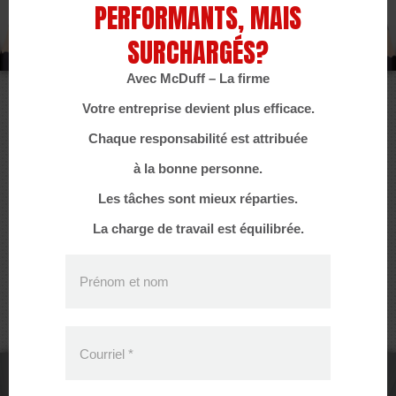
PERFORMANTS, MAIS
SURCHARGÉS?
Avec McDuff – La firme
Votre entreprise devient plus efficace.
PROTÉGÉ : À PROPOS DE LA
Chaque responsabilité est attribuée
TECHNOLOGIE DE GESTION
à la bonne personne.
HUBBARD®
Les tâches sont mieux réparties.
La charge de travail est équilibrée.
Cet article est protégé par un mot de passe. Pour le lire,
veuillez saisir votre mot de passe ci-dessous :
Prénom et nom
Mot de passe :
Courriel
*