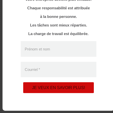
février 2025
Chaque responsabilité est attribuée
janvier 2025
à la bonne personne.
décembre 2024
Les tâches sont mieux réparties.
La charge de travail est équilibrée.
mai 2024
mars 2024
Prénom et nom
janvier 2024
décembre 2023
Courriel
*
juin 2023
mars 2023
JE VEUX EN SAVOIR PLUS!
janvier 2023
novembre 2022