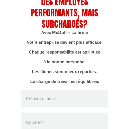
DES EMPLOYÉS
PERFORMANTS, MAIS
 d’aviser une personne qui bavarde sur ceci ou cela, de régler
 de faire ce qu’elle fait, pour le bénéfice de chacun et de
SURCHARGÉS?
Avec McDuff – La firme
oir le courage d’aviser ces gens.
Votre entreprise devient plus efficace.
Chaque responsabilité est attribuée
à la bonne personne.
Les tâches sont mieux réparties.
d à le faire, c’est très efficace.
La charge de travail est équilibrée.
Faites un sondage par écrit et intéressez-vous à chercher et
d’accord, n’est pas à l’aise.
Prénom et nom
ne nouvelle tâche….
nt un sondage par écrit, les points avec lesquels un employé
Courriel
*
se.