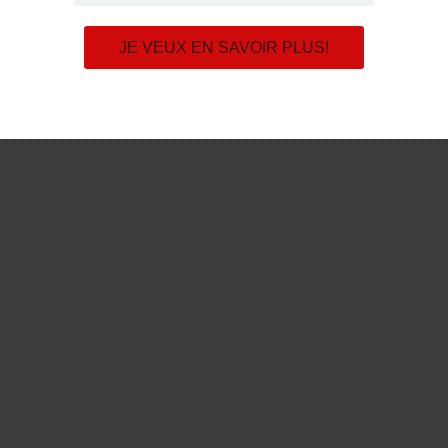
.
JE VEUX EN SAVOIR PLUS!
ffire à rétablir le tout, faire disparaître le malaise et recréer