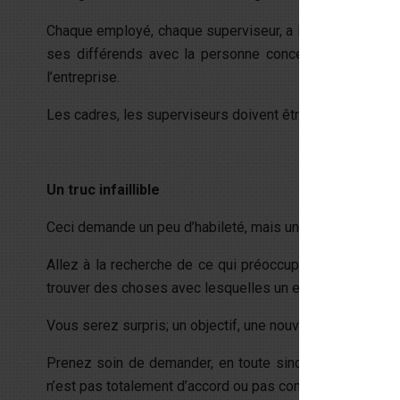
Chaque employé, chaque superviseur, a la responsabilité
ses différends avec la personne concernée et d’arrêter
l’entreprise.
Les cadres, les superviseurs doivent être vigilants et av
Un truc infaillible
Ceci demande un peu d’habileté, mais une fois qu’on appren
Allez à la recherche de ce qui préoccupe le personnel. 
trouver des choses avec lesquelles un employé n’est pas 
Vous serez surpris; un objectif, une nouvelle politique, u
Prenez soin de demander, en toute sincérité, en utilisa
n’est pas totalement d’accord ou pas complètement à l’ai