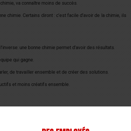
chimie, va connaître moins de succès.
chimie. Certains diront : c’est facile d’avoir de la chimie, ils
st l’inverse: une bonne chimie permet d’avoir des résultats.
équipe qui gagne.
rler, de travailler ensemble et de créer des solutions.
uctifs et moins créatifs ensemble.
 chimie, au sein de l’équipe.
 dans l’équipe qui s’amuse à répandre des choses fausses,
r quoi que ce soit.