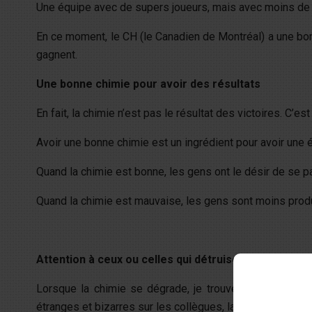
Une équipe avec de supers joueurs, mais avec moins de 
En ce moment, le CH (le Canadien de Montréal) a une bonne 
gagnent.
Une bonne chimie pour avoir des résultats
En fait, la chimie n’est pas le résultat des victoires. C’e
Avoir une bonne chimie est un ingrédient pour avoir une 
Quand la chimie est bonne, les gens ont le désir de se pa
Quand la chimie est mauvaise, les gens sont moins prod
Attention à ceux ou celles qui détruisent le climat, la
Lorsque la chimie se dégrade, je trouve une personne
étranges et bizarres sur les collègues, la direction ou su